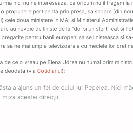
 urma nici nu ne intereseaza, ca oricum nu il tragem la
i o propunere pertinenta prin presa, sa separe (din no
ial) cele doua ministere in MAI si Ministerul Administratiei
care au nevoie de liniste de la “doi si un sfert” cat si ho
 pregatite pentru banii europeni sa se linisteasca si sa
ara sa ne mai umple televizoarele cu meclele lor cretine
ta de ce o vreau pe Elena Udrea nu numai prim ministru 
le deodata (via
Cotidianul
):
ăsta a ajuns un fel de cuiul lui Pepelea. Nici mă
 miza acestei direcţii