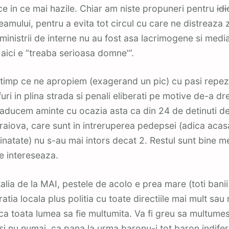
ce in ce mai hazile. Chiar am niste propuneri pentru
idi
eamului, pentru a evita tot circul cu care ne distreaza z
 ministrii de interne nu au fost asa lacrimogene si medi
 aici e “treaba serioasa domne'”.
 timp ce ne apropiem (exagerand un pic) cu pasi repez
furi in plina strada si penali eliberati pe motive de-a dr
e aducem aminte cu ocazia asta ca din 24 de detinuti d
raiova, care sunt in intreruperea pedepsei (adica acas
inatate) nu s-au mai intors decat 2. Restul sunt bine mer
ne intereseaza.
alia de la MAI, pestele de acolo e prea mare (toti bani
atia locala plus politia cu toate directiile mai mult sau 
ca toata lumea sa fie multumita. Va fi greu sa multumest
(si nu numai, ca pana la urma baronu-i tot baron indife