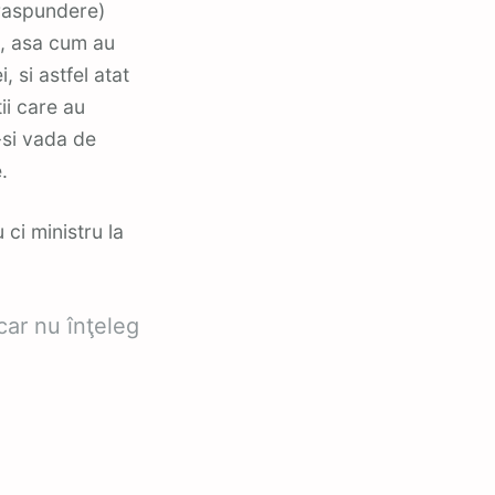
 raspundere)
u, asa cum au
, si astfel atat
tii care au
-si vada de
.
ci ministru la
car nu înţeleg