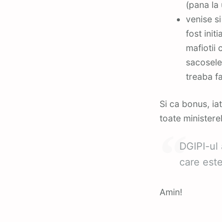
(pana la
venise s
fost init
mafiotii 
sacosele
treaba f
Si ca bonus, ia
toate ministere
DGIPI-ul 
care este
Amin!