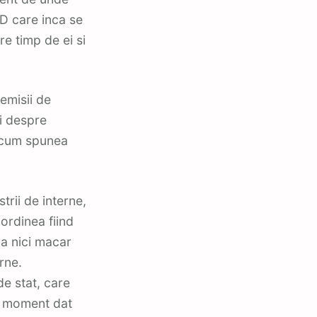
SD care inca se
re timp de ei si
emisii de
ri despre
pa cum spunea
trii de interne,
 ordinea fiind
eza nici macar
rne.
 de stat, care
un moment dat