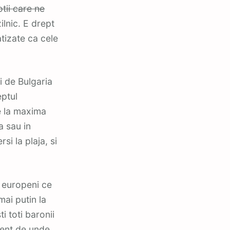
otii care ne
ilnic. E drept
atizate ca cele
i de Bulgaria
eptul
e la maxima
a sau in
si la plaja, si
i europeni ce
mai putin la
i toti baronii
rent de unde