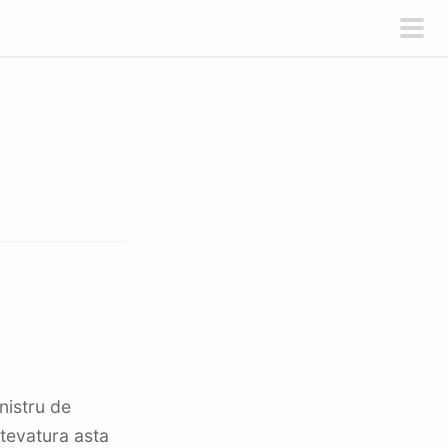
pri
men
 tevatura asta