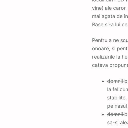
vine) ale caror 
mai agata de in
Base si-a lui ce
Pentru a ne scu
onoare, si pent
realizarile la 
cateva propune
domnii
b
la fel cu
stabilite
pe nasul
domnii
b
sa-si al