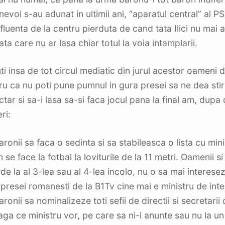
nevoi s-au adunat in ultimii ani, “aparatul central” al P
fluenta de la centru pierduta de cand tata Ilici nu mai a
ata care nu ar lasa chiar totul la voia intamplarii.
ti insa de tot circul mediatic din jurul acestor
oameni
d
ru ca nu poti pune pumnul in gura presei sa ne dea sti
hectar si sa-i lasa sa-si faca jocul pana la final am, du
ri:
aronii sa faca o sedinta si sa stabileasca o lista cu minis
m se face la fotbal la loviturile de la 11 metri. Oamenii si
, de la al 3-lea sau al 4-lea incolo, nu o sa mai interes
 presei romanesti de la B1Tv cine mai e ministru de inte
aronii sa nominalizeze toti sefii de directii si secretarii
eaga ce ministru vor, pe care sa ni-l anunte sau nu la 