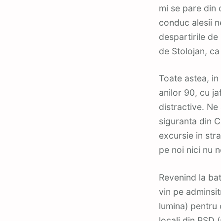
mi se pare din 
conduc
alesii n
despartirile de
de Stolojan, ca
Toate astea, in
anilor 90, cu ja
distractive. N
siguranta din C
excursie in stra
pe noi nici nu 
Revenind la bat
vin pe adminsitr
lumina) pentru 
locali din PSD 