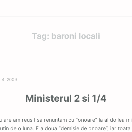
Tag:
baroni locali
Featured
y 4, 2009
Ministerul 2 si 1/4
putin de o luna. E a doua “demisie de onoare”, iar toata