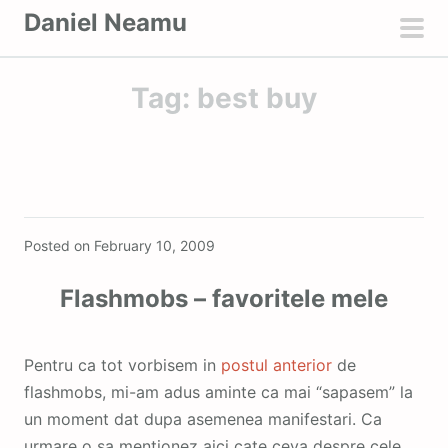
S
Daniel Neamu
k
pri
i
men
Tag:
best buy
p
t
o
c
o
Featured
n
Posted on
February 10, 2009
t
e
Flashmobs – favoritele mele
n
t
Pentru ca tot vorbisem in
postul anterior
de
flashmobs, mi-am adus aminte ca mai “sapasem” la
un moment dat dupa asemenea manifestari. Ca
urmare o sa mentionez aici cate ceva despre cele