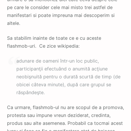
pe care le consider cele mai misto trei astfel de
manifestari si poate impreuna mai descoperim si
altele.
Sa stabilim inainte de toate ce e cu aceste
flashmob-uri. Ce zice wikipedia:
adunare de oameni într-un loc public,
participanţii efectuând o anumită acţiune
neobişnuită pentru o durată scurtă de timp (de
obicei câteva minute), după care grupul se
răspândeşte.
Ca urmare, flashmob-ul nu are scopul de a promova,
protesta sau impune vreun deziderat, credinta,
produs sau alte asemenea. Probabil ca tocmai acest
lucru si face sa fie o manifestare atat de haioasa.