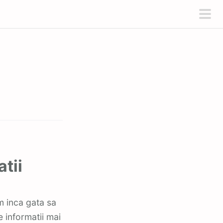
pri
men
tii
e informatii mai