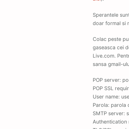
Sperantele sunt
doar formal si n
Colac peste pu
gaseasca cei d
Live.com. Pentr
sansa gmail-ului
POP server: po
POP SSL requi
User name: us
Parola: parola 
SMTP server: s
Authentication