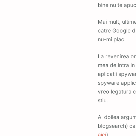
bine nu te apuc
Mai mult, ultim
catre Google dr
nu-mi plac.
La revenirea on
mea de intra in
aplicatii spywa
spyware applica
vreo legatura c
stiu.
Al doilea argum
blogsearch) ca
aici
).