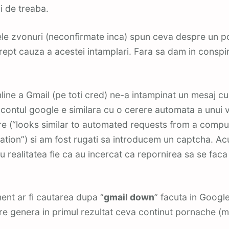
i de treaba.
ele zvonuri (neconfirmate inca) spun ceva despre un po
ept cauza a acestei intamplari. Fara sa dam in conspira
line a Gmail (pe toti cred) ne-a intampinat un mesaj c
 contul google e similara cu o cerere automata a unui 
re (“looks similar to automated requests from a comput
tion”) si am fost rugati sa introducem un captcha. Ac
u realitatea fie ca au incercat ca repornirea sa se fac
ent ar fi cautarea dupa “
gmail down
” facuta in Googl
re genera in primul rezultat ceva continut pornache (