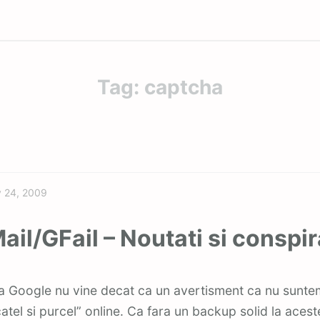
Tag:
captcha
Featured
y 24, 2009
ail/GFail – Noutati si conspira
tel si purcel” online. Ca fara un backup solid la acest