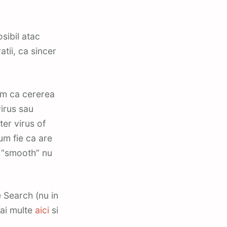
sibil atac
tii, ca sincer
um ca cererea
virus sau
er virus of
um fie ca are
a “smooth” nu
e Search (nu in
mai multe
aici
si