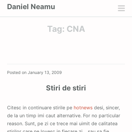
S
Daniel Neamu
k
pri
i
men
Tag:
CNA
p
t
o
c
o
Featured
n
Posted on
January 13, 2009
t
e
Stiri de stiri
n
t
Citesc in continuare stirile pe
hotnews
desi, sincer,
de la un timp imi caut alternative. For no particular
reason. Sunt, pe zi ce trece mai uimit de calitatea
stirilor care ne lovesc in fiecare zi… sau sa fie