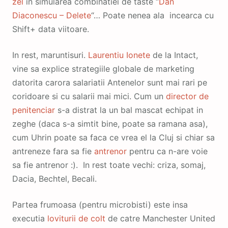
zel
in simularea combinatiei de taste “
Dan
Diaconescu – Delete
“… Poate nenea ala incearca cu
Shift+ data viitoare.
In rest, maruntisuri.
Laurentiu Ionete
de la Intact,
vine sa explice strategiile globale de marketing
datorita carora salariatii Antenelor sunt mai rari pe
coridoare si cu salarii mai mici. Cum un
director de
penitenciar
s-a distrat la un bal mascat echipat in
zeghe (daca s-a simtit bine, poate sa ramana asa),
cum Uhrin poate sa faca ce vrea el la Cluj si chiar sa
antreneze fara sa fie
antrenor
pentru ca n-are voie
sa fie antrenor :). In rest toate vechi: criza, somaj,
Dacia, Bechtel, Becali.
Partea frumoasa (pentru microbisti) este insa
executia
loviturii de colt
de catre Manchester United