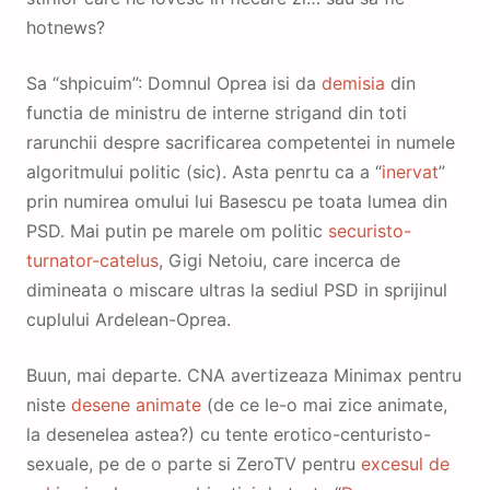
hotnews?
Sa “shpicuim”: Domnul Oprea isi da
demisia
din
functia de ministru de interne strigand din toti
rarunchii despre sacrificarea competentei in numele
algoritmului politic (sic). Asta penrtu ca a “
inervat
”
prin numirea omului lui Basescu pe toata lumea din
PSD. Mai putin pe marele om politic
securisto-
turnator-catelus
, Gigi Netoiu, care incerca de
dimineata o miscare ultras la sediul PSD in sprijinul
cuplului Ardelean-Oprea.
Buun, mai departe. CNA avertizeaza Minimax pentru
niste
desene
animate
(de ce le-o mai zice animate,
la desenelea astea?) cu tente erotico-centuristo-
sexuale, pe de o parte si ZeroTV pentru
excesul de