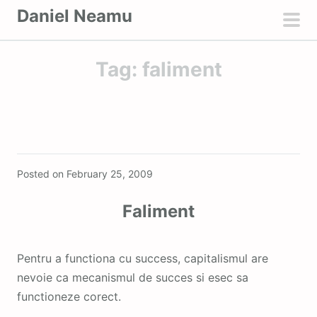
S
Daniel Neamu
k
pri
i
men
Tag:
faliment
p
t
o
c
o
Featured
n
Posted on
February 25, 2009
t
e
Faliment
n
t
Pentru a functiona cu success, capitalismul are
nevoie ca mecanismul de succes si esec sa
functioneze corect.