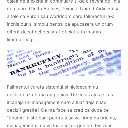
calea de a exista in continuare si de a reveni pe linia
de plutire (Delta Airlines, Texaco, United Airlines) si
altele ca Enron sau Worldcom care falimentul le-a
inchis pur si simplu pentru ca apucasera un drum
diferit decat cel declarat oficial si in in afara
limitelor legii.
Falimentul curata sistemul si nicidecum nu
desfiinteaza firma cu pricina. De ce as ajuta si as
incuraja un management care a luat deja niste
decizii gresite? Ce ma face sa cred ca dupa ce
“tiparim” niste bani pentru a salva firma cu pricina,
managementul nu va lua acelasi gen de decizii in