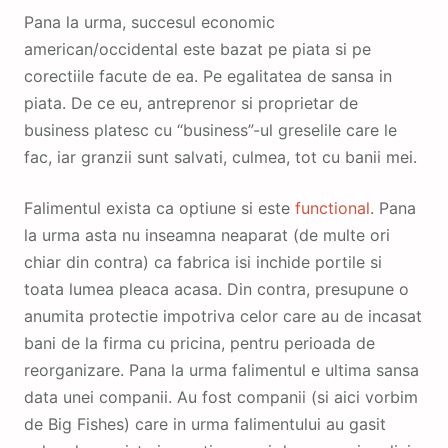
Pana la urma, succesul economic
american/occidental este bazat pe piata si pe
corectiile facute de ea. Pe egalitatea de sansa in
piata. De ce eu, antreprenor si proprietar de
business platesc cu “business”-ul greselile care le
fac, iar granzii sunt salvati, culmea, tot cu banii mei.
Falimentul exista ca optiune si este
functional
. Pana
la urma asta nu inseamna neaparat (de multe ori
chiar din contra) ca fabrica isi inchide portile si
toata lumea pleaca acasa. Din contra, presupune o
anumita protectie impotriva celor care au de incasat
bani de la firma cu pricina, pentru perioada de
reorganizare. Pana la urma falimentul e ultima sansa
data unei companii. Au fost companii (si aici vorbim
de Big Fishes) care in urma falimentului au gasit