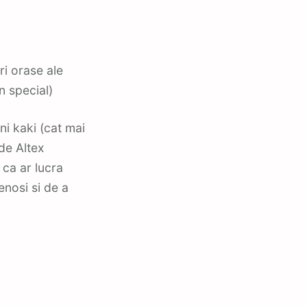
ri orase ale
n special)
ni kaki (cat mai
de Altex
 ca ar lucra
enosi si de a