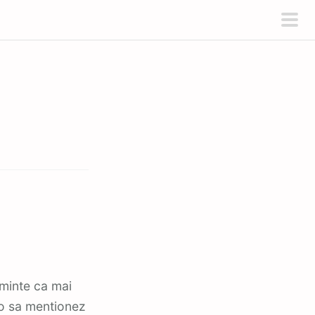
pri
men
minte ca mai
o sa mentionez