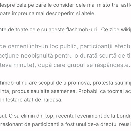
despre cele pe care le consider cele mai misto trei astf
poate impreuna mai descoperim si altele.
inte de toate ce e cu aceste flashmob-uri. Ce zice wiki
e oameni într-un loc public, participanţii efec
acţiune neobişnuită pentru o durată scurtă de t
âteva minute), după care grupul se răspândeşte
shmob-ul nu are scopul de a promova, protesta sau i
inta, produs sau alte asemenea. Probabil ca tocmai ace
anifestare atat de haioasa.
ul. O sa elimin din top, recentul eveniment de la Londr
esionant de participanti a fost unul de-a dreptul reusi