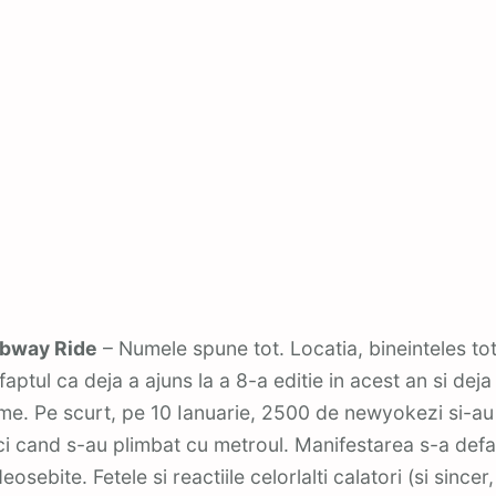
ubway Ride
– Numele spune tot. Locatia, bineinteles to
faptul ca deja a ajuns la a 8-a editie in acest an si deja
me. Pe scurt, pe 10 Ianuarie, 2500 de newyokezi si-au
ci cand s-au plimbat cu metroul. Manifestarea s-a defas
eosebite. Fetele si reactiile celorlalti calatori (si since