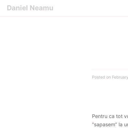
S
Daniel Neamu
k
i
p
t
o
c
o
n
t
Posted on
Februar
e
n
t
Pentru ca tot 
“sapasem” la u