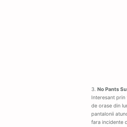
3.
No Pants S
Interesant prin 
de orase din lu
pantalonii atun
fara incidente d