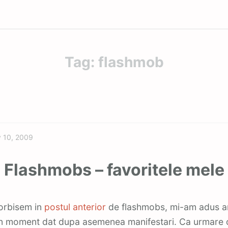
Tag:
flashmob
Featured
y 10, 2009
Flashmobs – favoritele mele
vorbisem in
postul anterior
de flashmobs, mi-am adus a
n moment dat dupa asemenea manifestari. Ca urmare 