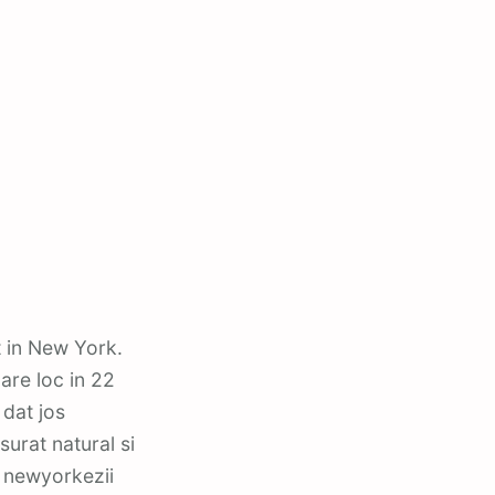
t in New York.
 are loc in 22
 dat jos
urat natural si
r, newyorkezii