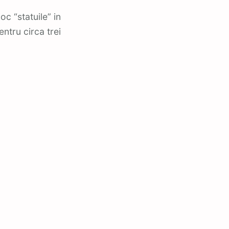
c “statuile” in
ntru circa trei