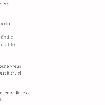
el de
pedia:
tuând o
imp (de
.
mpune vreun
st lucru si
a, care dincolo
t.