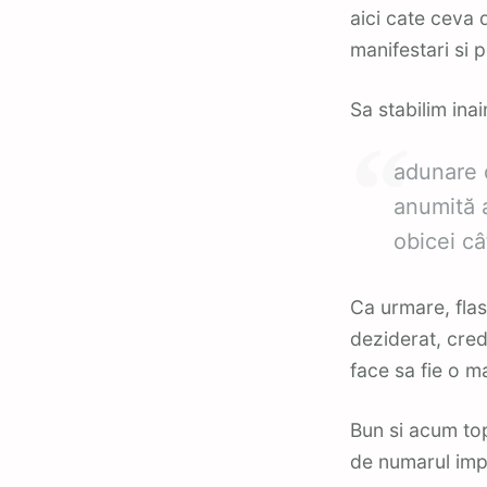
aici cate ceva 
manifestari si 
Sa stabilim ina
adunare d
anumită 
obicei c
Ca urmare, fla
deziderat, cred
face sa fie o m
Bun si acum top
de numarul impr