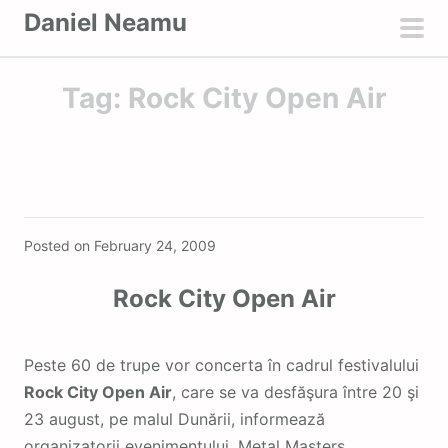
S
Daniel Neamu
k
pri
i
men
Tag:
Rock City Open Air
p
t
o
c
o
Featured
n
Posted on
February 24, 2009
t
e
Rock City Open Air
n
t
Peste 60 de trupe vor concerta în cadrul festivalului
Rock City Open Air
, care se va desfăşura între 20 şi
23 august, pe malul Dunării, informează
organizatorii evenimentului, Metal Masters.