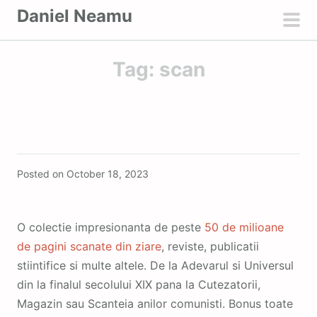
S
Daniel Neamu
k
pri
i
men
Tag:
scan
p
t
o
c
o
Featured
n
Posted on
October 18, 2023
t
e
n
O colectie impresionanta de peste
50 de milioane
t
de pagini scanate din ziare
, reviste, publicatii
stiintifice si multe altele. De la Adevarul si Universul
din la finalul secolului XIX pana la Cutezatorii,
Magazin sau Scanteia anilor comunisti. Bonus toate