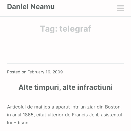
S
Daniel Neamu
k
pri
i
men
Tag:
telegraf
p
t
o
c
o
Featured
n
Posted on
February 16, 2009
t
e
Alte timpuri, alte infractiuni
n
t
Articolul de mai jos a aparut intr-un ziar din Boston,
in anul 1865, citat ulterior de Francis Jehl, asistentul
lui Edison: