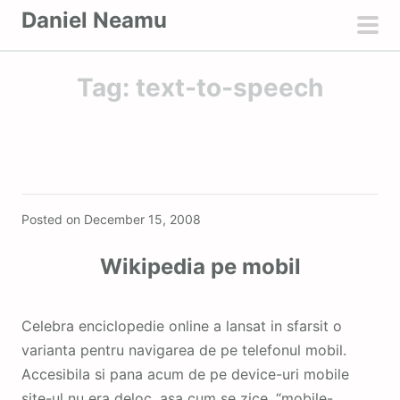
S
Daniel Neamu
k
pri
i
men
Tag:
text-to-speech
p
t
o
c
o
Featured
n
Posted on
December 15, 2008
t
e
Wikipedia pe mobil
n
t
Celebra enciclopedie online a lansat in sfarsit o
varianta pentru navigarea de pe telefonul mobil.
Accesibila si pana acum de pe device-uri mobile
site-ul nu era deloc, asa cum se zice, “mobile-