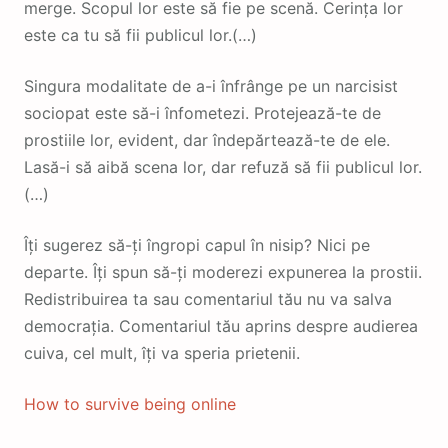
merge. Scopul lor este să fie pe scenă. Cerința lor
este ca tu să fii publicul lor.(…)
Singura modalitate de a-i înfrânge pe un narcisist
sociopat este să-i înfometezi. Protejează-te de
prostiile lor, evident, dar îndepărtează-te de ele.
Lasă-i să aibă scena lor, dar refuză să fii publicul lor.
(…)
Îți sugerez să-ți îngropi capul în nisip? Nici pe
departe. Îți spun să-ți moderezi expunerea la prostii.
Redistribuirea ta sau comentariul tău nu va salva
democrația. Comentariul tău aprins despre audierea
cuiva, cel mult, îți va speria prietenii.
How to survive being online