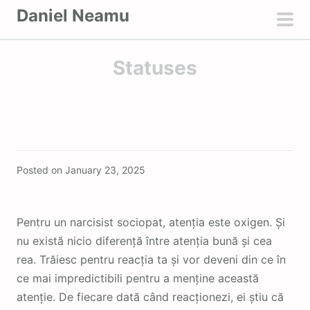
S
Daniel Neamu
k
pri
i
men
Statuses
p
t
o
c
o
Featured
n
Posted on
January 23, 2025
t
e
n
Pentru un narcisist sociopat, atenția este oxigen. Și
t
nu există nicio diferență între atenția bună și cea
rea. Trăiesc pentru reacția ta și vor deveni din ce în
ce mai impredictibili pentru a menține această
atenție. De fiecare dată când reacționezi, ei știu că