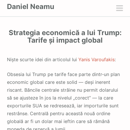
S
Daniel Neamu
k
pri
i
men
p
Strategia economică a lui Trump:
t
Tarife și impact global
o
c
o
Niște scurte idei din articolul lui
Yanis
Varoufakis
:
n
t
Obsesia lui Trump pe tarife face parte dintr-un plan
e
economic global care este solid — deși inerent
n
riscant. Băncile centrale străine nu permit dolarului
t
să se ajusteze în jos la nivelul „corect” — la care
exporturile SUA se redresează, iar importurile sunt
restrânse. Centrală pentru această nouă ordine
globală ar fi un dolar mai ieftin care să rămână
moneda de rezervă a lumii.