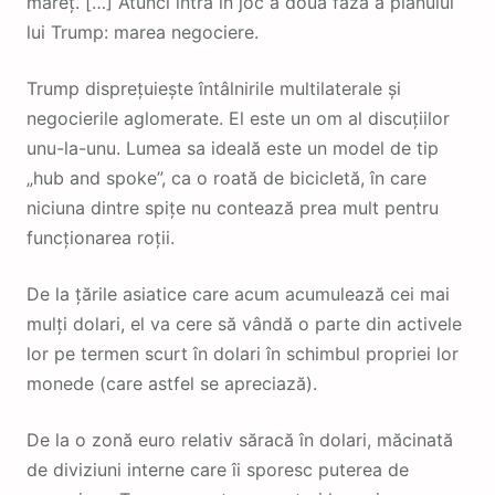
măreț. […] Atunci intră în joc a doua fază a planului
lui Trump: marea negociere.
Trump disprețuiește întâlnirile multilaterale și
negocierile aglomerate. El este un om al discuțiilor
unu-la-unu. Lumea sa ideală este un model de tip
„hub and spoke”, ca o roată de bicicletă, în care
niciuna dintre spițe nu contează prea mult pentru
funcționarea roții.
De la țările asiatice care acum acumulează cei mai
mulți dolari, el va cere să vândă o parte din activele
lor pe termen scurt în dolari în schimbul propriei lor
monede (care astfel se apreciază).
De la o zonă euro relativ săracă în dolari, măcinată
de diviziuni interne care îi sporesc puterea de