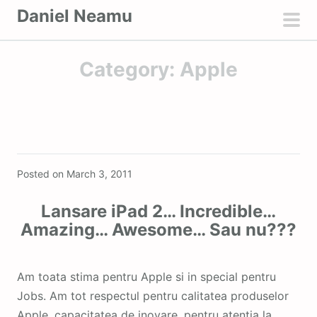
S
Daniel Neamu
k
pri
i
men
Category:
Apple
p
t
o
c
o
Featured
n
Posted on
March 3, 2011
t
e
Lansare iPad 2… Incredible…
n
Amazing… Awesome… Sau nu???
t
Am toata stima pentru Apple si in special pentru
Jobs. Am tot respectul pentru calitatea produselor
Apple, capacitatea de inovare, pentru atentia la