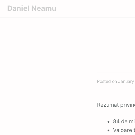
S
Daniel Neamu
k
i
p
t
o
c
o
n
t
Posted on
January
e
n
t
Rezumat privind
84 de mi
Valoare t