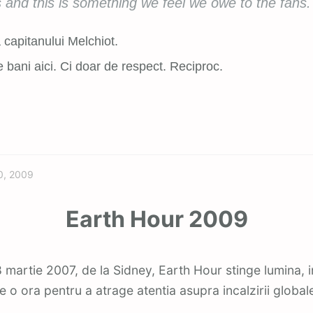
 and this is something we feel we owe to the fans.
a capitanului Melchiot.
 bani aici. Ci doar de respect. Reciproc.
Featured
0, 2009
Earth Hour 2009
e o ora pentru a atrage atentia asupra incalzirii global