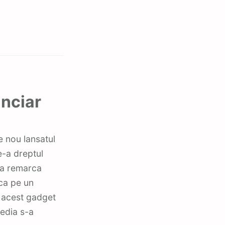
anciar
e-a dreptul
a a remarca
 ca pe un
in acest gadget
media s-a