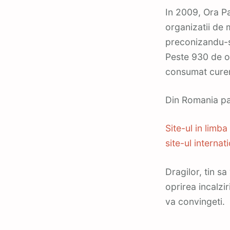
In 2009, Ora Pam
organizatii de m
preconizandu-se
Peste 930 de or
consumat curent
Din Romania pan
Site-ul in limb
site-ul internat
Dragilor, tin s
oprirea incalzir
va convingeti.