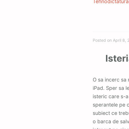
Tehnodictatura
Posted on
April 8,
Ister
O sa incerc sa ma abtin, cel putin deocamdata, la comentarii legate de nou lansatul
iPad. Sper sa l
isteric care s-a
sperantele pe c
subiect ce trebu
o barca de salva