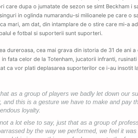
tori care dupa o jumatate de sezon se simt Beckham i s
singuri in oglinda numarandu-si milioanele pe care o s
ca mari, am dat, din intamplare de o stire care mi-a a
balul e fotbal si suporterii sunt suporteri.
a dureroasa, cea mai grava din istoria de 31 de ani a
 in fata celor de la Totenham, jucatorii infranti, rusinat
at ca vor plati deplasarea suporterilor ce i-au insotit l
that as a group of players we badly let down our s
, and this is a gesture we
have to
make and pay t
mendous loyalty.
not a lot else to say, just that as a group of profe
rrassed by the way we performed, we feel it was