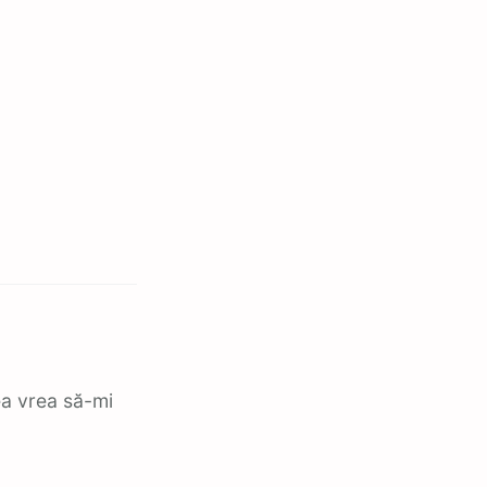
ă
ea vrea să-mi