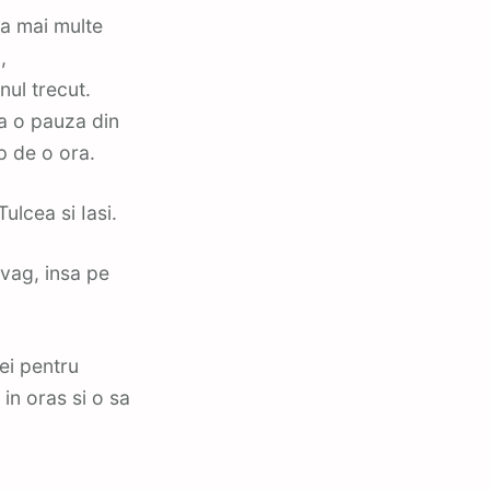
ca mai multe
,
ul trecut.
ca o pauza din
p de o ora.
ulcea si Iasi.
vag, insa pe
ei pentru
 in oras si o sa