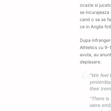
ocazie si juca
se incurajeaza 
cand o sa se fa
ce in Anglia fot
Dupa infrangere
Athletics cu 9-1
avuta, au anunt
deplasare.
“We feel 
yesterday
their tre
“There is 
were emba