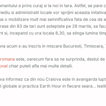
antului a prins curaj si la noi in tara. Astfel, se pare 
ediu si administratii locale vor sprijini aceasta initativa
 o mobilizare mult mai semnificativa fata de cea de an
ase din 83 de tari sunt asteptate pe 28 martie, sa fa
 si, incepand cu ora locala 8,30, sa stinga lumina tim
a acum s-au inscris in miscare Bucuresti, Timisoara, T
a romana
este, oarecum fara sa ne surprinda, destul de 
ional
chiar puteti afla mai multe detalii.
a va informez ca din nou Craiova este in avangarda lupt
ii globale si practica Earth Hour in fiecare seara… Iesiti