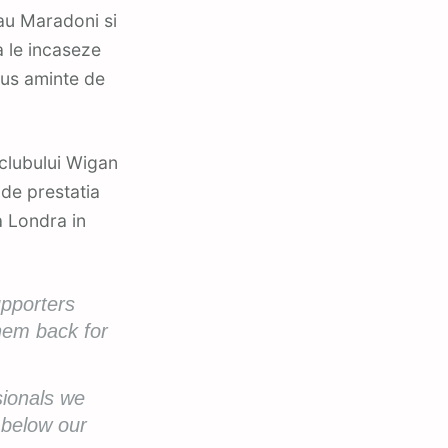
au Maradoni si
a le incaseze
dus aminte de
 clubului Wigan
i de prestatia
a Londra in
upporters
hem back for
ssionals we
 below our