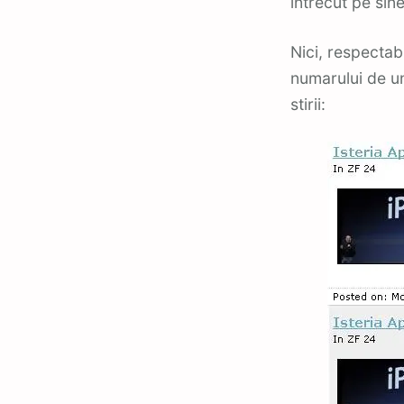
intrecut pe sine
Nici, respectabi
numarului de un
stirii: