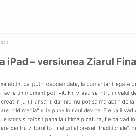
Featured
 2010
ia iPad – versiunea Ziarul Fin
e fac la un moment potrivit. Nu vreau sa intru in valul d
 creat in jurul lansarii, dar nici nu pot sa ma abtin de l
are “old media” si le pune in noul device. Fie ca il vad
ie stors si folosit pana la ultima picatura, fie ca vad 
re pentru viitorul tot mai gri al presei “traditionale”, 