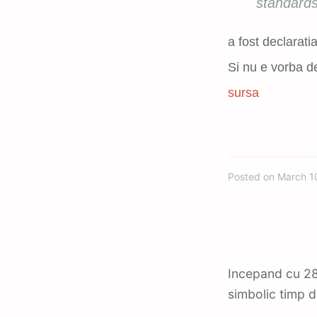
standards
a fost declarati
Si nu e vorba de
sursa
Posted on
March 1
Incepand cu 28 martie 2007, de la Sidney, Earth Hour stinge lumina, intr-un gest
simbolic timp d