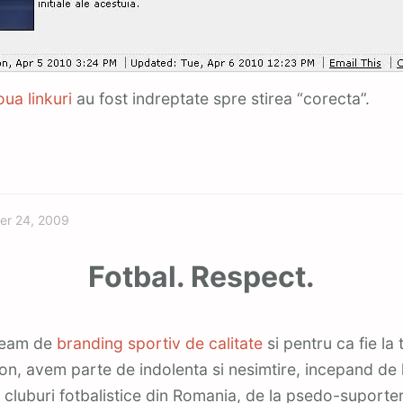
oua
linkuri
au fost indreptate spre stirea “corecta”.
Featured
r 24, 2009
Fotbal. Respect.
rbeam de
branding sportiv de calitate
si pentru ca fie la t
adion, avem parte de indolenta si nesimtire, incepand de 
cluburi fotbalistice din Romania, de la psedo-suporteri