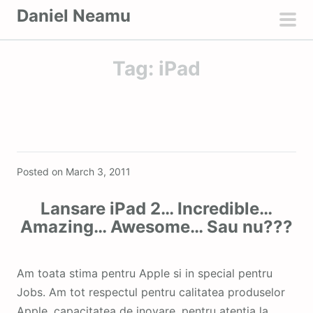
S
Daniel Neamu
k
pri
i
men
Tag:
iPad
p
t
o
c
o
Featured
n
Posted on
March 3, 2011
t
e
Lansare iPad 2… Incredible…
n
Amazing… Awesome… Sau nu???
t
Am toata stima pentru Apple si in special pentru
Jobs. Am tot respectul pentru calitatea produselor
Apple, capacitatea de inovare, pentru atentia la