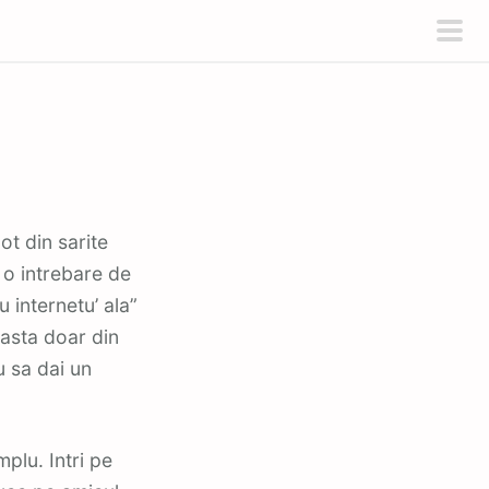
pri
men
 o intrebare de
 internetu’ ala”
 asta doar din
u sa dai un
mplu. Intri pe