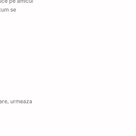
duce pe amicul
 cum se
care, urmeaza