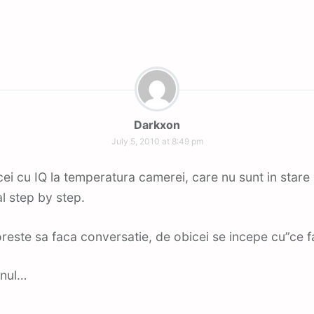
Darkxon
July 5, 2010 at 8:49 pm
cei cu IQ la temperatura camerei, care nu sunt in stare 
al step by step.
este sa faca conversatie, de obicei se incepe cu”ce f
enul…