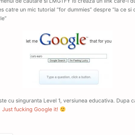
rmenul de cautare si LMGTFY iti creaza un link care-l 
s catre un mic tutorial “for dummies” despre “la ce si
le”
ste cu singuranta Level 1, versiunea educativa. Dupa 
l
Just fucking Google it!