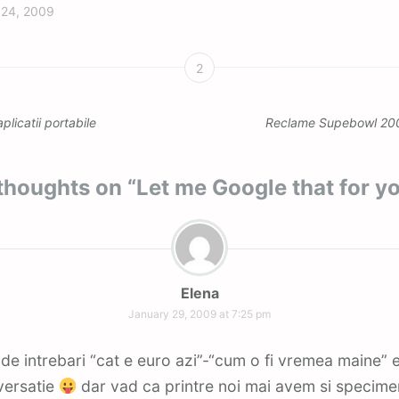
 24, 2009
2
plicatii portabile
Reclame Supebowl 2009
thoughts on “
Let me Google that for y
Elena
January 29, 2009 at 7:25 pm
de intrebari “cat e euro azi”-“cum o fi vremea maine” 
versatie
dar vad ca printre noi mai avem si specimen