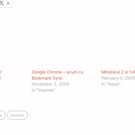
X
0
Google Chrome – acum cu
Ministerul 2 si 1/
8
Bookmark Sync
February 4, 200
November 3, 2009
In "News"
In "Internet"
e
internet