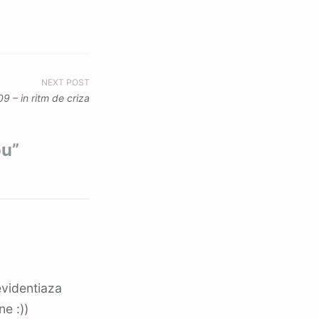
NEXT POST
 – in ritm de criza
ou
”
evidentiaza
e :))