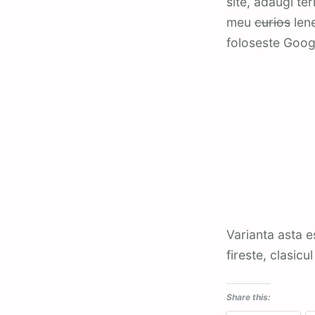
site, adaugi te
meu
curios
lene
foloseste Goog
Varianta asta e
fireste, clasicu
Share this: