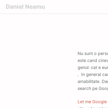
S
Daniel Neamu
k
i
p
t
o
c
o
Nu sunt o persoana prea rabdatoare . Unul dintre lucrurile care ma scot din sarite
n
este cand cinev
t
genul: cat e eu
e
. In general ca
n
t
amabilitate. Da
search pe Googl
Let me Google 