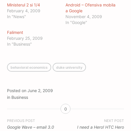
Ministerul 2 si 1/4
Android – Ofensiva mobila
February 4, 2009
a Google
In "News"
November 4, 2009
In "Google"
Faliment
February 25, 2009
In "Business"
behavioral economics
duke university
Posted on
June 2, 2009
in
Business
0
Post
PREVIOUS POST
NEXT POST
Google Wave – email 3.0
I need a Hero! HTC Hero
navigation