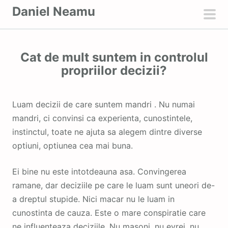
S
Daniel Neamu
k
pri
i
men
p
Cat de mult suntem in controlul
t
propriilor decizii?
o
c
o
Luam decizii de care suntem mandri . Nu numai
n
mandri, ci convinsi ca experienta, cunostintele,
t
instinctul, toate ne ajuta sa alegem dintre diverse
e
optiuni, optiunea cea mai buna.
n
t
Ei bine nu este intotdeauna asa. Convingerea
ramane, dar deciziile pe care le luam sunt uneori de-
a dreptul stupide. Nici macar nu le luam in
cunostinta de cauza. Este o mare conspiratie care
ne influenteaza deciziile. Nu masoni, nu evrei, nu