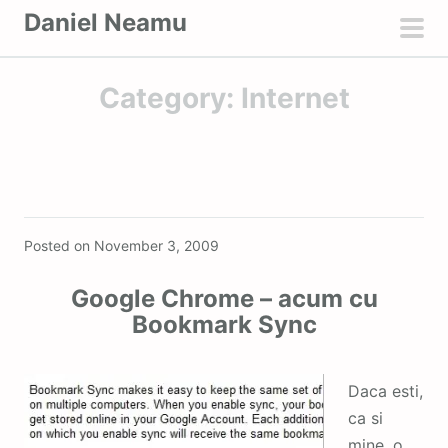
S
Daniel Neamu
k
pri
i
men
Category:
Internet
p
t
o
c
o
Featured
n
Posted on
November 3, 2009
t
e
Google Chrome – acum cu
n
Bookmark Sync
t
Daca esti,
ca si
mine, o