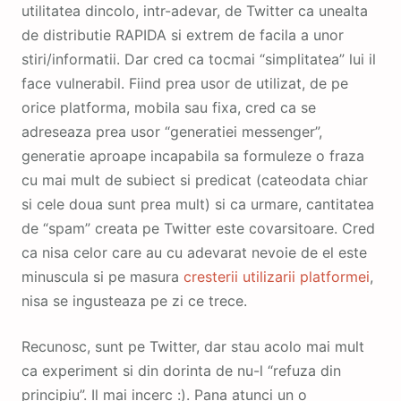
utilitatea dincolo, intr-adevar, de Twitter ca unealta
de distributie RAPIDA si extrem de facila a unor
stiri/informatii. Dar cred ca tocmai “simplitatea” lui il
face vulnerabil. Fiind prea usor de utilizat, de pe
orice platforma, mobila sau fixa, cred ca se
adreseaza prea usor “generatiei messenger”,
generatie aproape incapabila sa formuleze o fraza
cu mai mult de subiect si predicat (cateodata chiar
si cele doua sunt prea mult) si ca urmare, cantitatea
de “spam” creata pe Twitter este covarsitoare. Cred
ca nisa celor care au cu adevarat nevoie de el este
minuscula si pe masura
cresterii utilizarii platformei
,
nisa se ingusteaza pe zi ce trece.
Recunosc, sunt pe Twitter, dar stau acolo mai mult
ca experiment si din dorinta de nu-l “refuza din
principiu”. Il mai incerc :). Pana atunci un o