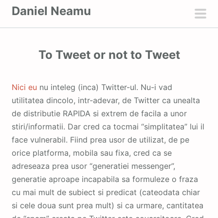
S
Daniel Neamu
k
pri
i
men
p
To Tweet or not to Tweet
t
o
c
Nici eu
nu inteleg (inca) Twitter-ul. Nu-i vad
o
utilitatea dincolo, intr-adevar, de Twitter ca unealta
n
de distributie RAPIDA si extrem de facila a unor
t
stiri/informatii. Dar cred ca tocmai “simplitatea” lui il
e
face vulnerabil. Fiind prea usor de utilizat, de pe
n
orice platforma, mobila sau fixa, cred ca se
t
adreseaza prea usor “generatiei messenger”,
generatie aproape incapabila sa formuleze o fraza
cu mai mult de subiect si predicat (cateodata chiar
si cele doua sunt prea mult) si ca urmare, cantitatea