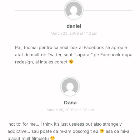
daniel
March 23, 2009 at 1:12 pm
Pai, tocmai pentru ca noul look al Facebook se apropie
atat de mult de Twitter, sunt “suparat” pe Facebook dupa
redesign, ai inteles corect
Oana
March 26, 2009 at 1:33 am
‘not to’ for me… i think it’s just useless but also strangely
addictive… sau poate ca m-am bosorogit eu
asa ca mi-a
placut mult filmuletu