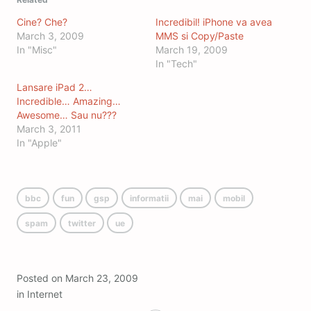
Cine? Che?
Incredibil! iPhone va avea
March 3, 2009
MMS si Copy/Paste
In "Misc"
March 19, 2009
In "Tech"
Lansare iPad 2…
Incredible… Amazing…
Awesome… Sau nu???
March 3, 2011
In "Apple"
bbc
fun
gsp
informatii
mai
mobil
spam
twitter
ue
Posted on
March 23, 2009
in
Internet