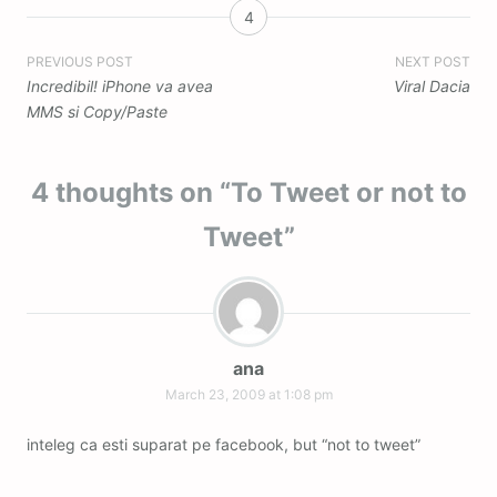
4
Post
PREVIOUS POST
NEXT POST
Incredibil! iPhone va avea
Viral Dacia
navigation
MMS si Copy/Paste
4 thoughts on “
To Tweet or not to
Tweet
”
ana
March 23, 2009 at 1:08 pm
inteleg ca esti suparat pe facebook, but “not to tweet”